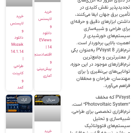
در دنیای امروز که انرژی‌های
تجدیدپذیر نقش کلیدی در
خرید
تأمین برق جهان ایفا می‌کنند،
خرید
لایسنس
داشتن ابزارهای دقیق و حرفه‌ای
لایسنس
و
برای طراحی و شبیه‌سازی
و
دانلود
سیستم‌های خورشیدی از
دانلود
EViews
اهمیت بالایی برخوردار است.
Mozaik
14 |
نرم‌افزار PVsyst 8 به‌عنوان یکی
14.1.14
اقتصادسنجی
از معتبرترین و جامع‌ترین
|
و
نرم‌افزارهای موجود در این حوزه،
طراحی
پیش‌بینی
توانایی‌های بی‌نظیری را برای
کابینت
آماری
مهندسان، طراحان و محققان
و
فراهم می‌آورد.
کمد
PVsyst که مخفف
سریال
کرک
“Photovoltaic System” است،
نرم‌افزاری تخصصی برای طراحی،
شبیه‌سازی و تحلیل
سیستم‌های فتوولتائیک
خرید
می‌باشد. نسخه 8 این نرم‌افزار با