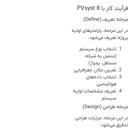
فرآیند کار با PVsyst 8
مرحله تعریف (Define)
در این مرحله، پارامترهای اولیه
پروژه تعریف می‌شود:
انتخاب نوع سیستم
(متصل به شبکه،
مستقل، پمپاژ)
تعیین مکان جغرافیایی
انتخاب داده‌های
هواشناسی
تعریف مشخصات اولیه
سیستم
مرحله طراحی (Design)
در این مرحله، جزئیات طراحی
تدقیق می‌شود: