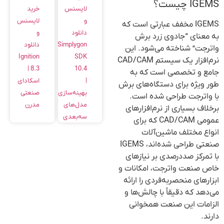
IGEMS چیست؟
خرید
لایسنس
لایسنس
و
IGEMS مخفف عبارتی است که
و
دانلود
به معنای “جادوی زرد برش
دانلود
Simplygon
واترجت” شناخته می‌شود. این
Ignition
SDK
نرم‌افزار یک سیستم CAD/CAM
8.3 |
10.4
جامع و تخصصی است که به
اسکادای
|
طور ویژه برای دستگاه‌های برش
صنعتی
بهینه‌سازی
با واترجت طراحی شده است.
مدرن
مدل‌های
برخلاف بسیاری از نرم‌افزارهای
سه‌بعدی
عمومی CAD/CAM که برای
انواع مختلف ماشین‌آلات
صنعتی طراحی شده‌اند، IGEMS
با تمرکز صددرصدی بر نیازهای
خاص صنعت واترجت، امکانات و
ابزارهای منحصربه‌فردی را ارائه
می‌دهد که دقیقاً با چالش‌ها و
الزامات این صنعت همخوانی
دارند.