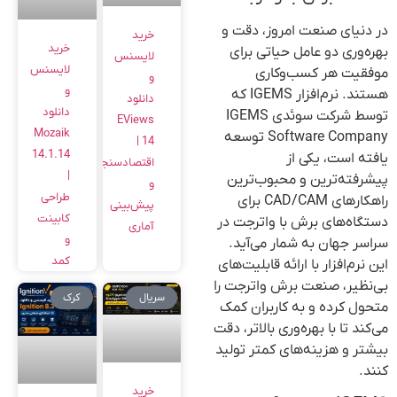
در دنیای صنعت امروز، دقت و
خرید
خرید
بهره‌وری دو عامل حیاتی برای
لایسنس
لایسنس
موفقیت هر کسب‌وکاری
و
و
هستند. نرم‌افزار IGEMS که
دانلود
دانلود
توسط شرکت سوئدی IGEMS
EViews
Mozaik
Software Company توسعه
14 |
14.1.14
یافته است، یکی از
اقتصادسنجی
|
پیشرفته‌ترین و محبوب‌ترین
و
طراحی
راهکارهای CAD/CAM برای
پیش‌بینی
کابینت
دستگاه‌های برش با واترجت در
آماری
و
سراسر جهان به شمار می‌آید.
کمد
این نرم‌افزار با ارائه قابلیت‌های
بی‌نظیر، صنعت برش واترجت را
سریال
کرک
متحول کرده و به کاربران کمک
می‌کند تا با بهره‌وری بالاتر، دقت
بیشتر و هزینه‌های کمتر تولید
کنند.
خرید