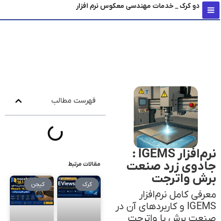
دو کرک _ خدمات مهندسی معکوس نرم افزار
محتو
فهرست مطالب
نرم‌افزار IGEMS :
جادوی زرد صنعت
مقالات مرتبط
برش واترجت
کرک
کیجن
معرفی کامل نرم‌افزار
IGEMS و کاربردهای آن در
صنعت برش با واترجت