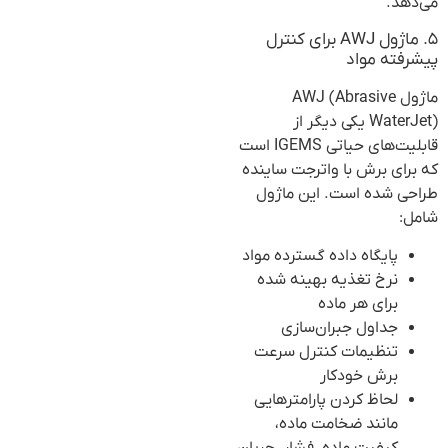
می‌دهد.
۵. ماژول AWJ برای کنترل
پیشرفته مواد
ماژول AWJ (Abrasive
WaterJet) یکی دیگر از
قابلیت‌های حیاتی IGEMS است
که برای برش با واترجت ساینده
طراحی شده است. این ماژول
شامل:
پایگاه داده گسترده مواد
نرخ تغذیه بهینه شده
برای هر ماده
جداول جبران‌سازی
تنظیمات کنترل سرعت
برش خودکار
لحاظ کردن پارامترهایی
مانند ضخامت ماده،