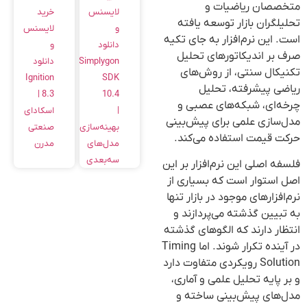
متخصصان ریاضیات و
خرید
لایسنس
تحلیلگران بازار توسعه یافته
لایسنس
و
است. این نرم‌افزار به جای تکیه
و
دانلود
صرف بر اندیکاتورهای تحلیل
دانلود
Simplygon
تکنیکال سنتی، از روش‌های
Ignition
SDK
ریاضی پیشرفته، تحلیل
8.3 |
10.4
چرخه‌ای، شبکه‌های عصبی و
اسکادای
|
مدل‌سازی علمی برای پیش‌بینی
صنعتی
بهینه‌سازی
حرکت قیمت استفاده می‌کند.
مدرن
مدل‌های
سه‌بعدی
فلسفه اصلی این نرم‌افزار بر این
اصل استوار است که بسیاری از
نرم‌افزارهای موجود در بازار تنها
به تبیین گذشته می‌پردازند و
انتظار دارند که الگوهای گذشته
در آینده تکرار شوند. اما Timing
Solution رویکردی متفاوت دارد
و بر پایه تحلیل علمی و آماری،
مدل‌های پیش‌بینی ساخته و