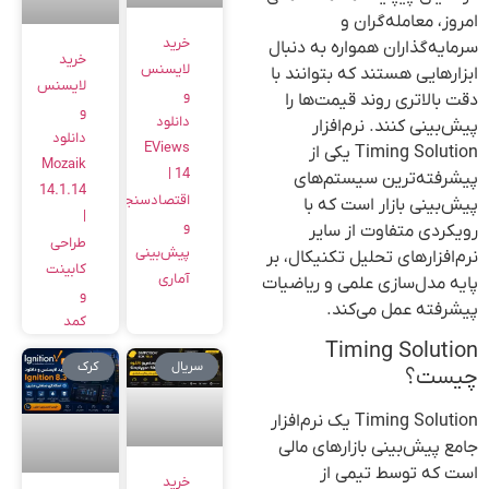
امروز، معامله‌گران و
خرید
سرمایه‌گذاران همواره به دنبال
خرید
لایسنس
ابزارهایی هستند که بتوانند با
لایسنس
و
دقت بالاتری روند قیمت‌ها را
و
دانلود
پیش‌بینی کنند. نرم‌افزار
دانلود
EViews
Timing Solution یکی از
Mozaik
14 |
پیشرفته‌ترین سیستم‌های
14.1.14
اقتصادسنجی
پیش‌بینی بازار است که با
|
و
رویکردی متفاوت از سایر
طراحی
پیش‌بینی
نرم‌افزارهای تحلیل تکنیکال، بر
کابینت
آماری
پایه مدل‌سازی علمی و ریاضیات
و
پیشرفته عمل می‌کند.
کمد
Timing Solution
سریال
کرک
چیست؟
Timing Solution یک نرم‌افزار
جامع پیش‌بینی بازارهای مالی
است که توسط تیمی از
خرید