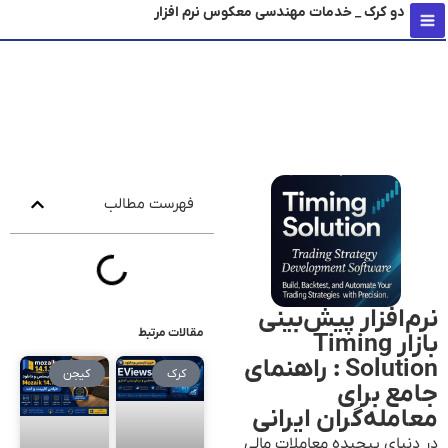
دو کرک _ خدمات مهندسی معکوس نرم افزار
محتو
فهرست مطالب
نرم‌افزار پیش‌بینی
مقالات مرتبط
بازار Timing
Solution : راهنمای
کرک
کیجن
جامع برای
معامله‌گران ایرانی
در دنیای پیچیده معاملات مالی