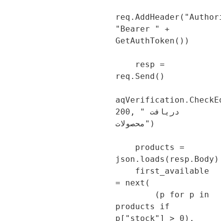
req.AddHeader("Author
"Bearer " + 
GetAuthToken())

    resp = 
req.Send()

aqVerification.CheckE
200, "دریافت 
محصولات")

    products = 
json.loads(resp.Body)
    first_available 
= next(

        (p for p in 
products if 
p["stock"] > 0), 
