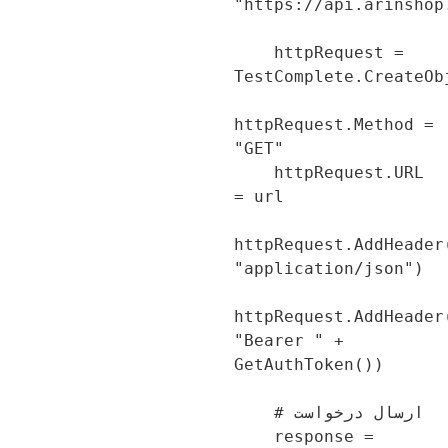
"https://api.arinshop
    httpRequest = 
TestComplete.CreateOb
httpRequest.Method = 
"GET"

    httpRequest.URL 
= url

httpRequest.AddHeader
"application/json")

httpRequest.AddHeader
"Bearer " + 
GetAuthToken())

    # ارسال درخواست

    response = 