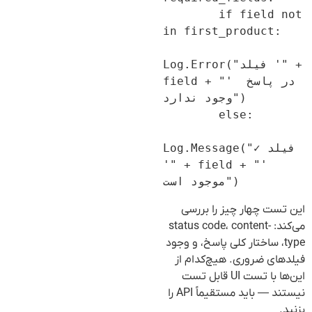
        if field not 
in first_product:

Log.Error("فیلد '" + 
field + "' در پاسخ 
وجود ندارد")

        else:

Log.Message("✓ فیلد 
'" + field + "' 
این تست چهار چیز را بررسی
می‌کند: status code، content-
type، ساختار کلی پاسخ، و وجود
فیلدهای ضروری. هیچ‌کدام از
این‌ها با تست UI قابل تست
نیستند — باید مستقیماً API را
بزنید.