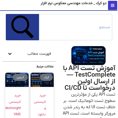
دو کرک _ خدمات مهندسی معکوس نرم افزار
محتو
فهرست مطالب
آموزش تست API با
مقالات مرتبط
TestComplete —
کرک
کیجن
از ارسال اولین
درخواست تا CI/CD
تست API یکی از مؤثرترین
خرید
خرید
سطوح تست اتوماتیک است. بر
لایسنس
لایسنس
خلاف تست UI که به رندر شدن
و
VideoInsight
مرورگر وابسته است، تست API
دانلود
VMS