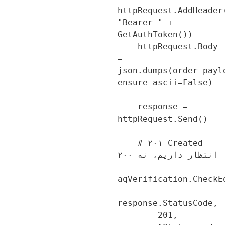
httpRequest.AddHeader
"Bearer " + 
GetAuthToken())

    httpRequest.Body 
= 
json.dumps(order_payl
ensure_ascii=False)

    response = 
httpRequest.Send()

    # ۲۰۱ Created 
انتظار داریم، نه ۲۰۰

aqVerification.CheckE
response.StatusCode, 

        201, 
