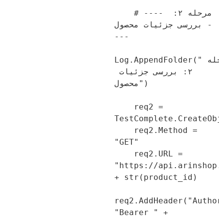
    # ---- مرحله ۲: 
بررسی جزئیات محصول -
---

Log.AppendFolder("مرحله 
۲: بررسی جزئیات 
محصول")

    req2 = 
TestComplete.CreateOb
    req2.Method = 
"GET"

    req2.URL = 
"https://api.arinshop
+ str(product_id)

req2.AddHeader("Autho
"Bearer " + 