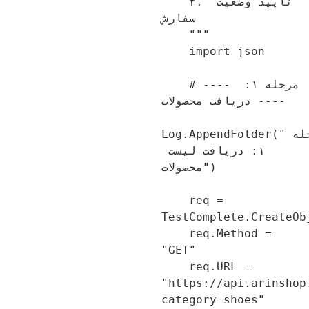
    ۴. تأیید وضعیت 
سفارش

    """

    import json

    # ---- مرحله ۱: 
دریافت محصولات ----

Log.AppendFolder("مرحله 
۱: دریافت لیست 
محصولات")

    req = 
TestComplete.CreateOb
    req.Method = 
"GET"

    req.URL = 
"https://api.arinsho
category=shoes"
