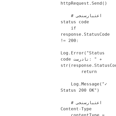
httpRequest.Send()

    # اعتبارسنجی 
status code

    if 
response.StatusCode 
!= 200:

Log.Error("Status 
code نادرست: " + 
str(response.StatusCo
        return

    Log.Message("✓ 
Status 200 OK")

    # اعتبارسنجی 
Content-Type

    contentType = 