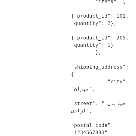
        "items": [

{"product_id": 101, 
"quantity": 2},

{"product_id": 205, 
"quantity": 1}

        ],

"shipping_address": 
{

            "city": 
"تهران",

"street": "خیابان 
آزادی",

"postal_code": 
"1234567890"
