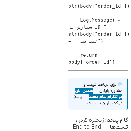
str(body["order_id"])
    Log.Message("✓ 
سفارش با ID " + 
str(body["order_id"])
+ " ثبت شد")

    return 
برای دریافت قیمت و
مشاوره رایگان →
همین الان
در تلگرام پیام دهید
— پاسخ
در کمتر از چند ساعت
گام پنجم: زنجیره کردن
تست‌ها — End-to-End