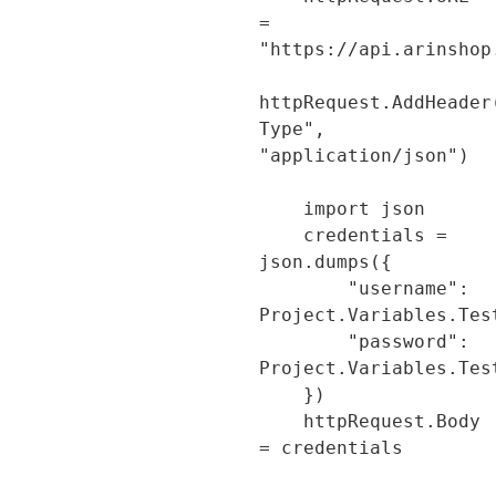
= 
"https://api.arinshop
httpRequest.AddHeade
Type", 
"application/json")

    import json

    credentials = 
json.dumps({

        "username": 
Project.Variables.Tes
        "password": 
Project.Variables.Tes
    })

    httpRequest.Body 
= credentials
