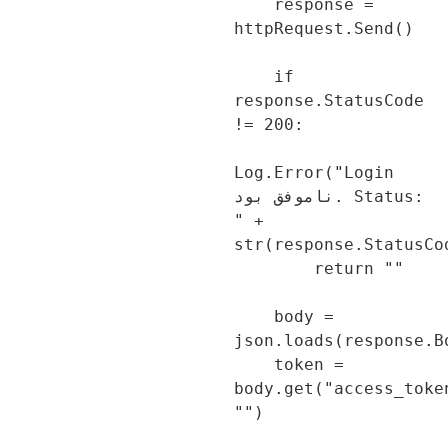
    response = 
httpRequest.Send()

    if 
response.StatusCode 
!= 200:

Log.Error("Login 
ناموفق بود. Status: 
" + 
str(response.StatusCo
        return ""

    body = 
json.loads(response.B
    token = 
body.get("access_toke
"")
