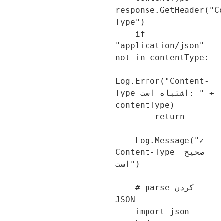
response.GetHeader("
Type")

    if 
"application/json" 
not in contentType:

Log.Error("Content-
Type اشتباه است: " + 
contentType)

        return

    Log.Message("✓ 
Content-Type صحیح 
است")

    # parse کردن 
JSON

    import json
