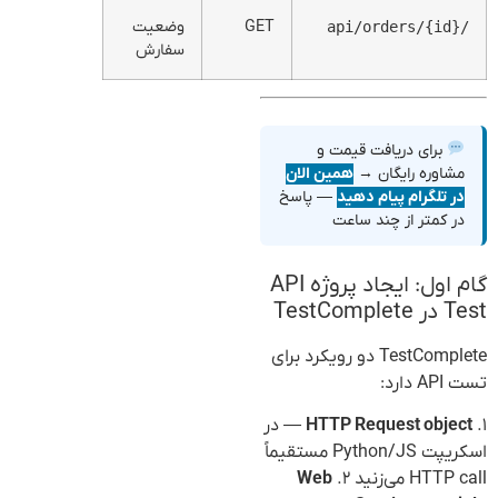
GET
وضعیت
/api/orders/{id}
سفارش
برای دریافت قیمت و
مشاوره رایگان →
همین الان
در تلگرام پیام دهید
— پاسخ
در کمتر از چند ساعت
گام اول: ایجاد پروژه API
Test در TestComplete
TestComplete دو رویکرد برای
تست API دارد:
۱.
HTTP Request object
— در
اسکریپت Python/JS مستقیماً
HTTP call می‌زنید ۲.
Web