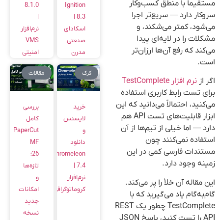
مستقیماً با منطق کسب‌وکار
8.1.0
Ignition
سروکار دارد — سریع‌تر اجرا
|
8.3 |
می‌شود، کمتر می‌شکند، و
اسکادای
نرم‌افزار
مشکلات را در لایه‌ای پیدا
صنعتی
VMS
می‌کند که رفع آن‌ها ارزان‌تر
مدرن
امنیتی
است.
کرک
مقالات
اگر از
نرم افزار TestComplete
برای تست رابط کاربری استفاده
می‌کنید، احتمالاً می‌دانید که این
خرید
بررسی
ابزار قابلیت‌های تست API هم
لایسنس
کامل
دارد — اما خیلی از تیم‌ها از آن
و
PaperCut
استفاده نمی‌کنند چون
دانلود
MF
مستندات فارسی کمی در این
Chromeleon
26؛
زمینه وجود دارد.
7.4 |
تازه‌ها
نرم‌افزار
و
این مقاله آن خلأ را پر می‌کند.
کروماتوگرافی
امکانات
گام‌به‌گام یاد می‌گیرید که با
جدید
TestComplete چطور یک REST
نسخه
API را تست کنید، پاسخ JSON