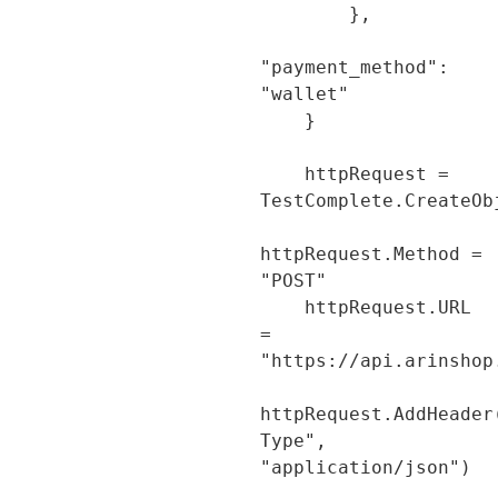
        },

"payment_method": 
"wallet"

    }

    httpRequest = 
TestComplete.CreateOb
httpRequest.Method = 
"POST"

    httpRequest.URL 
= 
"https://api.arinshop
httpRequest.AddHeade
Type", 
"application/json")
