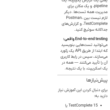
یعنی یک گزارش یکپارچه، یک
pipeline، و یک مکان برای
مدیریت همه تست‌ها. دیگر
لازم نیست بین Postman،
TestComplete، و گزارش‌های
جداگانه سوئیچ کنید.
End-to-end testing واقعی:
می‌توانید تست‌هایی بنویسید
که ابتدا از طریق API یک رکورد
می‌سازند، سپس در رابط کاربری
آن را تأیید می‌کنند — همه در
یک اسکریپت، با یک نتیجه.
پیش‌نیازها
برای دنبال کردن این آموزش نیاز
دارید به:
TestComplete 15 یا