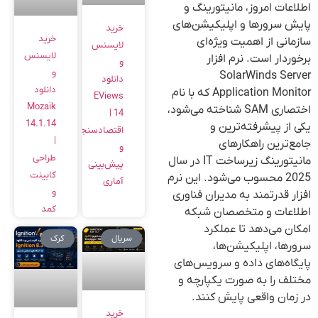
اطلاعات امروز، مانیتورینگ و
پایش سرورها و اپلیکیشن‌های
خرید
خرید
سازمانی از اهمیت ویژه‌ای
لایسنس
لایسنس
برخوردار است. نرم افزار
و
و
SolarWinds Server
دانلود
دانلود
Application Monitor که با نام
EViews
Mozaik
اختصاری SAM شناخته می‌شود،
14 |
14.1.14
یکی از پیشرفته‌ترین و
اقتصادسنجی
|
جامع‌ترین راهکارهای
و
طراحی
مانیتورینگ زیرساخت IT در سال
پیش‌بینی
کابینت
2025 محسوب می‌شود. این نرم
آماری
و
افزار قدرتمند به مدیران فناوری
کمد
اطلاعات و متخصصان شبکه
امکان می‌دهد تا عملکرد
سریال
کرک
سرورها، اپلیکیشن‌ها،
پایگاه‌های داده و سرویس‌های
مختلف را به صورت یکپارچه و
در زمان واقعی پایش کنند.
خرید