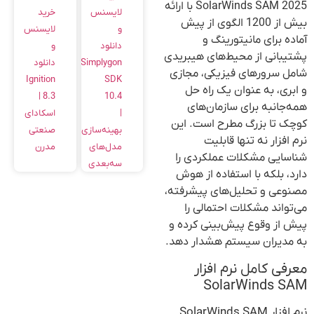
SolarWinds SAM 2025 با ارائه
خرید
لایسنس
بیش از 1200 الگوی از پیش
لایسنس
و
آماده برای مانیتورینگ و
و
دانلود
پشتیبانی از محیط‌های هیبریدی
دانلود
Simplygon
شامل سرورهای فیزیکی، مجازی
Ignition
SDK
و ابری، به عنوان یک راه حل
8.3 |
10.4
همه‌جانبه برای سازمان‌های
اسکادای
|
کوچک تا بزرگ مطرح است. این
صنعتی
بهینه‌سازی
نرم افزار نه تنها قابلیت
مدرن
مدل‌های
شناسایی مشکلات عملکردی را
سه‌بعدی
دارد، بلکه با استفاده از هوش
مصنوعی و تحلیل‌های پیشرفته،
می‌تواند مشکلات احتمالی را
پیش از وقوع پیش‌بینی کرده و
به مدیران سیستم هشدار دهد.
معرفی کامل نرم افزار
SolarWinds SAM
نرم افزار SolarWinds SAM