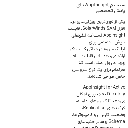
سیستم AppInsight برای
پایش تخصصی
یکی از قوی‌ترین ویژگی‌های نرم
افزار SolarWinds SAM، قابلیت
AppInsight است که الگوهای
پایش تخصصی برای
اپلیکیشن‌های حیاتی کسب‌وکار
ارائه می‌دهد. این قابلیت شامل
چهار ماژول اصلی است که
هرکدام برای یک نوع سرویس
خاص طراحی شده‌اند.
AppInsight for Active
Directory به مدیران امکان
می‌دهد تا کنترلرهای دامنه،
فرآیندهای Replication،
وضعیت کاربران و کامپیوترها،
Schema و سایر جنبه‌های