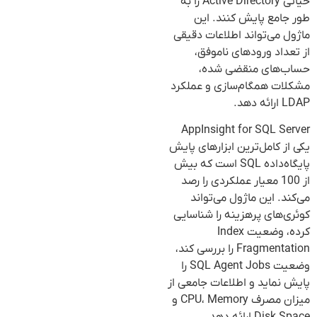
حیاتی Active Directory را به
طور جامع پایش کنند. این
ماژول می‌تواند اطلاعات دقیقی
از تعداد ورودهای ناموفق،
حساب‌های منقضی شده،
مشکلات همگام‌سازی و عملکرد
LDAP ارائه دهد.
AppInsight for SQL Server
یکی از کامل‌ترین ابزارهای پایش
پایگاه‌داده SQL است که بیش
از 100 معیار عملکردی را رصد
می‌کند. این ماژول می‌تواند
کوئری‌های پرهزینه را شناسایی
کرده، وضعیت Index
Fragmentation را بررسی کند،
وضعیت SQL Agent Jobs را
پایش نماید و اطلاعات جامعی از
میزان مصرف CPU، Memory و