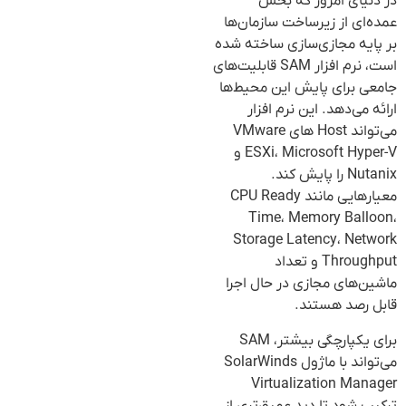
در دنیای امروز که بخش
عمده‌ای از زیرساخت سازمان‌ها
بر پایه مجازی‌سازی ساخته شده
است، نرم افزار SAM قابلیت‌های
جامعی برای پایش این محیط‌ها
ارائه می‌دهد. این نرم افزار
می‌تواند Host های VMware
ESXi، Microsoft Hyper-V و
Nutanix را پایش کند.
معیارهایی مانند CPU Ready
Time، Memory Balloon،
Storage Latency، Network
Throughput و تعداد
ماشین‌های مجازی در حال اجرا
قابل رصد هستند.
برای یکپارچگی بیشتر، SAM
می‌تواند با ماژول SolarWinds
Virtualization Manager
ترکیب شود تا دید عمیق‌تری از