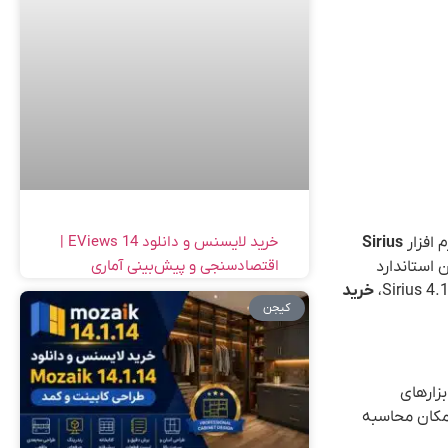
خرید لایسنس و دانلود EViews 14 |
 افزار
Sirius
اقتصادسنجی و پیش‌بینی آماری
Cosmic P توسعه یافته و به عنوان استاندارد
خرید
کیجن
قیق‌ترین ابزارهای
امکان محاسبه