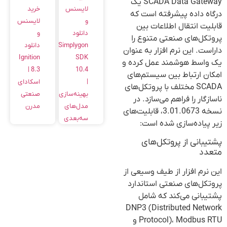
SCADA Data Gateway یک
خرید
لایسنس
درگاه داده پیشرفته است که
لایسنس
و
قابلیت انتقال اطلاعات بین
و
دانلود
پروتکل‌های صنعتی متنوع را
دانلود
Simplygon
داراست. این نرم افزار به عنوان
Ignition
SDK
یک واسط هوشمند عمل کرده و
8.3 |
10.4
امکان ارتباط بین سیستم‌های
اسکادای
|
SCADA مختلف با پروتکل‌های
صنعتی
بهینه‌سازی
ناسازگار را فراهم می‌سازد. در
مدرن
مدل‌های
نسخه 3.01.0673، قابلیت‌های
سه‌بعدی
زیر پیاده‌سازی شده است:
پشتیبانی از پروتکل‌های
متعدد
این نرم افزار از طیف وسیعی از
پروتکل‌های صنعتی استاندارد
پشتیبانی می‌کند که شامل
DNP3 (Distributed Network
Protocol)، Modbus RTU و