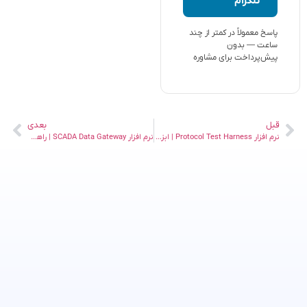
تلگرام
پاسخ معمولاً در کمتر از چند
ساعت — بدون
پیش‌پرداخت برای مشاوره
قبل
بعدی
نرم افزار Protocol Test Harness | ابزار قدرتمند تست پروتکل‌های SCADA
نرم افزار SCADA Data Gateway | راهکاری پیشرفته سیستم‌های اسکادا