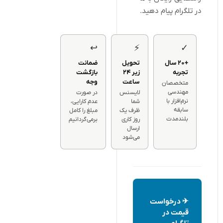
در تلگرام پیام دهید.
↩
⚡
✓
+۲۰ سال
تحویل
ضمانت
تجربه
زیر ۲۴
بازگشت
ساعت
وجه
متخصصان
مهندسی
لایسنس
در صورت
نرم‌افزار با
شما
عدم کارایی،
سابقه
ظرف یک
مبلغ را کامل
بلندمدت
روز کاری
برمی‌گردانیم
ارسال
می‌شود
✈ درخواست
قیمت در