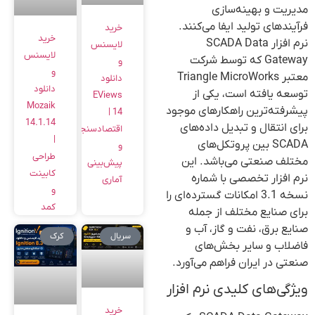
مدیریت و بهینه‌سازی
فرآیندهای تولید ایفا می‌کنند.
خرید
خرید
نرم افزار SCADA Data
لایسنس
لایسنس
Gateway که توسط شرکت
و
و
معتبر Triangle MicroWorks
دانلود
دانلود
توسعه یافته است، یکی از
EViews
Mozaik
پیشرفته‌ترین راهکارهای موجود
14 |
14.1.14
برای انتقال و تبدیل داده‌های
اقتصادسنجی
|
SCADA بین پروتکل‌های
و
طراحی
مختلف صنعتی می‌باشد. این
پیش‌بینی
کابینت
نرم افزار تخصصی با شماره
آماری
و
نسخه 3.1 امکانات گسترده‌ای را
کمد
برای صنایع مختلف از جمله
صنایع برق، نفت و گاز، آب و
سریال
کرک
فاضلاب و سایر بخش‌های
صنعتی در ایران فراهم می‌آورد.
ویژگی‌های کلیدی نرم افزار
خرید