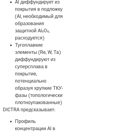
Al диффундирует из
покрытия в подложку
(Al, необходимый для
образования
защитной Al₂O₃,
расходуется)
Тугоплавкие
элементы (Re, W, Ta)
диффундируют из
суперсплава в
покрытие,
потенциально
образуя хрупкие ТКУ-
фазы (топологически
плотноупакованные)
DICTRA предсказывает:
Профиль
концентрации Al в