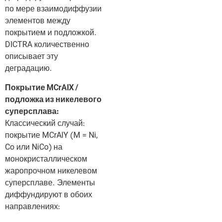
по мере взаимодиффузии
элементов между
покрытием и подложкой.
DICTRA количественно
описывает эту
деградацию.
Покрытие MCrAlX /
подложка из никелевого
суперсплава:
Классический случай:
покрытие MCrAlY (M = Ni,
Co или NiCo) на
монокристаллическом
жаропрочном никелевом
суперсплаве. Элементы
диффундируют в обоих
направлениях: