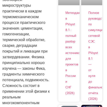
эволюцией
микроструктуры
практически в каждом
Метеоданные
Полное
термомеханическом
в
руководство
процессе практического
PVsyst
по
значения: цементации,
8.1 :
симуляции
гомогенизации,
полный
сетевой
термической обработке,
разбор
СЭС
сварке, деградации
всех
в
покрытий и ликвации при
источников
PVsyst
затвердевании. Физика
для
8.1
принципиально хорошо
проектов
—
изучена — законы Фика,
в
от
градиенты химического
России
нуля
потенциала, подвижность.
и
до
Сложность состоит в
СНГ
финального
применении этой физики к
(2026)
отчёта
реальным
(2026)
многокомпонентным