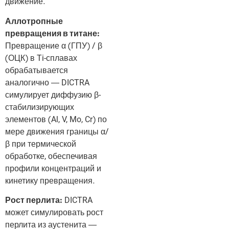
движение.
Аллотропные
превращения в титане:
Превращение α (ГПУ) / β
(ОЦК) в Ti-сплавах
обрабатывается
аналогично — DICTRA
симулирует диффузию β-
стабилизирующих
элементов (Al, V, Mo, Cr) по
мере движения границы α/
β при термической
обработке, обеспечивая
профили концентраций и
кинетику превращения.
Рост перлита:
DICTRA
может симулировать рост
перлита из аустенита —