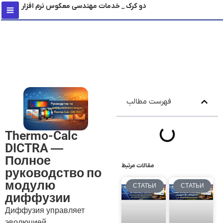
دو کرک _ خدمات مهندسی معکوس نرم افزار
содержимому
فهرست مطالب
Thermo-Calc
DICTRA —
Полное
مقالات مرتبط
руководство по
модулю
СТАТЬИ
СТАТЬИ
диффузии
Диффузия управляет