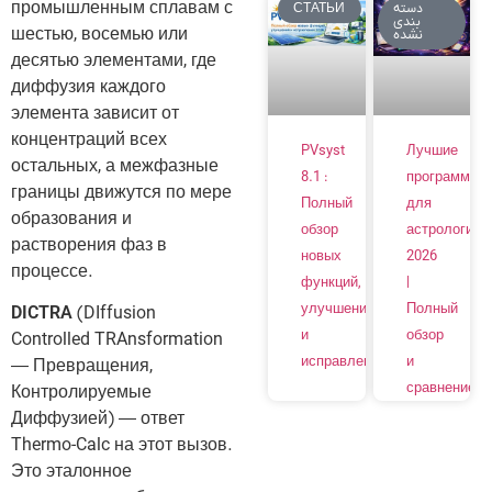
промышленным сплавам с
СТАТЬИ
دسته
بندی
шестью, восемью или
نشده
десятью элементами, где
диффузия каждого
элемента зависит от
концентраций всех
PVsyst
Лучшие
остальных, а межфазные
8.1 :
программы
границы движутся по мере
Полный
для
образования и
обзор
астрологии
растворения фаз в
новых
2026
процессе.
функций,
|
улучшений
Полный
DICTRA
(DIffusion
и
обзор
Controlled TRAnsformation
исправлений
и
— Превращения,
сравнение
Контролируемые
Диффузией) — ответ
Thermo-Calc на этот вызов.
Это эталонное