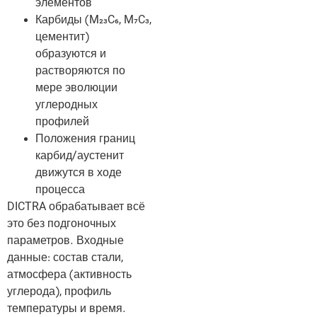
элементов
Карбиды (M₂₃C₆, M₇C₃,
цементит)
образуются и
растворяются по
мере эволюции
углеродных
профилей
Положения границ
карбид/аустенит
движутся в ходе
процесса
DICTRA обрабатывает всё
это без подгоночных
параметров. Входные
данные: состав стали,
атмосфера (активность
углерода), профиль
температуры и время.