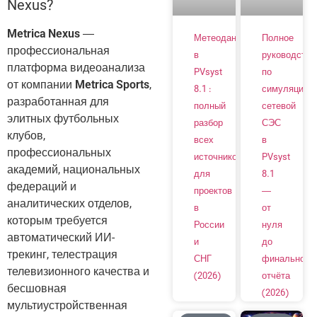
Nexus?
Metrica Nexus
—
Метеоданные
Полное
профессиональная
в
руководство
платформа видеоанализа
PVsyst
по
от компании
Metrica Sports
,
8.1 :
симуляции
разработанная для
полный
сетевой
элитных футбольных
разбор
СЭС
клубов,
всех
в
профессиональных
источников
PVsyst
академий, национальных
для
8.1
федераций и
проектов
—
аналитических отделов,
в
от
которым требуется
России
нуля
автоматический ИИ-
и
до
трекинг, телестрация
СНГ
финального
телевизионного качества и
(2026)
отчёта
бесшовная
(2026)
мультиустройственная