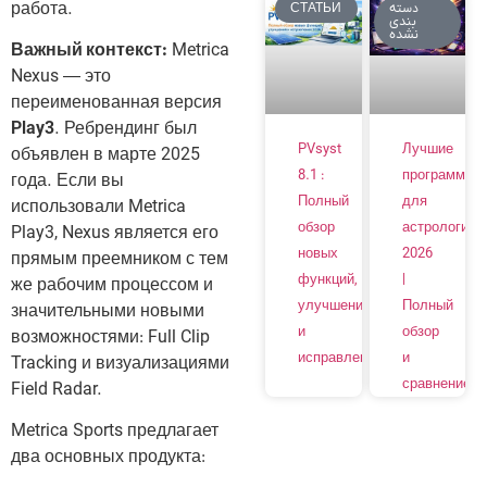
работа.
СТАТЬИ
دسته
بندی
نشده
Важный контекст:
Metrica
Nexus — это
переименованная версия
Play3
. Ребрендинг был
PVsyst
Лучшие
объявлен в марте 2025
8.1 :
программы
года. Если вы
Полный
для
использовали Metrica
обзор
астрологии
Play3, Nexus является его
новых
2026
прямым преемником с тем
функций,
|
же рабочим процессом и
улучшений
Полный
значительными новыми
и
обзор
возможностями: Full Clip
исправлений
и
Tracking и визуализациями
сравнение
Field Radar.
Metrica Sports предлагает
два основных продукта: