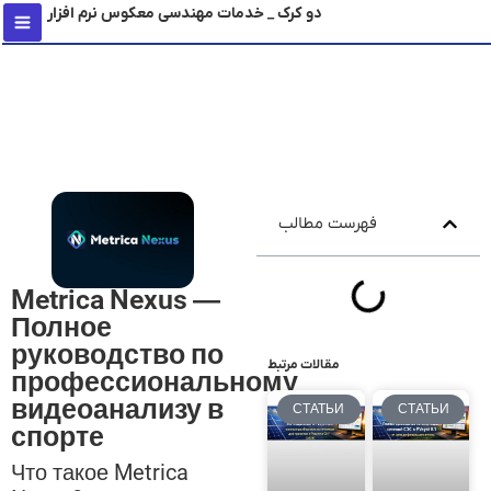
دو کرک _ خدمات مهندسی معکوس نرم افزار
содержимому
فهرست مطالب
Metrica Nexus —
Полное
руководство по
مقالات مرتبط
профессиональному
видеоанализу в
СТАТЬИ
СТАТЬИ
спорте
Что такое Metrica