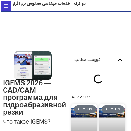
دو کرک _ خدمات مهندسی معکوس نرم افزار
содержимому
فهرست مطالب
IGEMS 2026 —
CAD/CAM
программа для
مقالات مرتبط
гидроабразивной
СТАТЬИ
СТАТЬИ
резки
Что такое IGEMS?