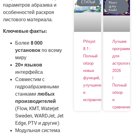
СТАТЬИ
دسته
параметров абразива и
بندی
نشده
особенностей раскроя
листового материала.
Ключевые факты:
PVsyst
Лучшие
Более
8 000
8.1 :
программы
установок
по всему
Полный
для
миру
обзор
астрологии
20+ языков
новых
2026
интерфейса
функций,
|
Совместим с
улучшений
Полный
гидроабразивными
и
обзор
станками
любых
исправлений
и
производителей
сравнение
(Flow, KMT, Waterjet
Sweden, WARDJet, Jet
Edge, PTV и другие)
Модульная система