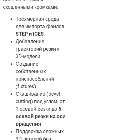
скошенными кромками:
Трёхмерная среда
для импорта файлов
STEP и IGES
Добавление
траекторий резки к
3D-модели
Создание
собственных
приспособлений
(fixtures)
Скашивание (bevel
cutting) под углом: от
1-осевой резки до
6-
осевой резки на оси
вращения
Поддержка сложных
3D-деталей без