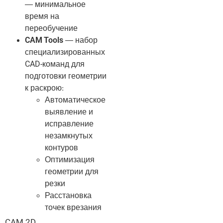
— минимальное
время на
переобучение
CAM Tools
— набор
специализированных
CAD-команд для
подготовки геометрии
к раскрою:
Автоматическое
выявление и
исправление
незамкнутых
контуров
Оптимизация
геометрии для
резки
Расстановка
точек врезания
CAM 2D