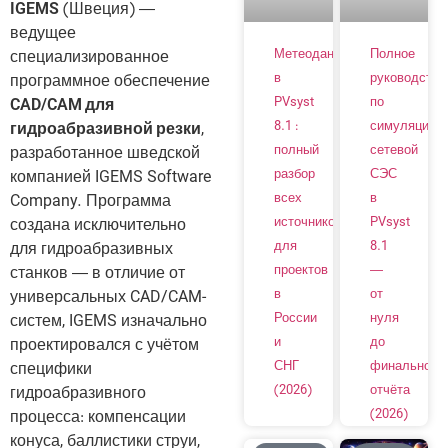
IGEMS
(Швеция) —
ведущее
Метеоданные
Полное
специализированное
в
руководство
программное обеспечение
PVsyst
по
CAD/CAM для
8.1 :
симуляции
гидроабразивной резки
,
полный
сетевой
разработанное шведской
разбор
СЭС
компанией IGEMS Software
всех
в
Company. Программа
источников
PVsyst
создана исключительно
для
8.1
для гидроабразивных
проектов
—
станков — в отличие от
в
от
универсальных CAD/CAM-
России
нуля
систем, IGEMS изначально
и
до
проектировался с учётом
СНГ
финального
специфики
(2026)
отчёта
гидроабразивного
(2026)
процесса: компенсации
конуса, баллистики струи,