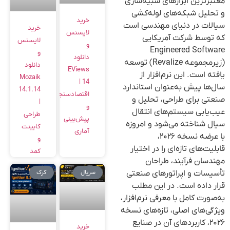
معتبرترین ابزارهای شبیه‌سازی
و تحلیل شبکه‌های لوله‌کشی
خرید
سیالات در دنیای مهندسی است
خرید
لایسنس
که توسط شرکت آمریکایی
لایسنس
و
Engineered Software
و
دانلود
(زیرمجموعه Revalize) توسعه
دانلود
EViews
یافته است. این نرم‌افزار از
Mozaik
14 |
سال‌ها پیش به‌عنوان استاندارد
14.1.14
اقتصادسنجی
صنعتی برای طراحی، تحلیل و
|
و
عیب‌یابی سیستم‌های انتقال
طراحی
پیش‌بینی
سیال شناخته می‌شود و امروزه
کابینت
آماری
با عرضه نسخه ۲۰۲۶،
و
قابلیت‌های تازه‌ای را در اختیار
کمد
مهندسان فرآیند، طراحان
سریال
کرک
تأسیسات و اپراتورهای صنعتی
قرار داده است. در این مطلب
به‌صورت کامل با معرفی نرم‌افزار،
ویژگی‌های اصلی، تازه‌های نسخه
۲۰۲۶، کاربردهای آن در صنایع
خرید