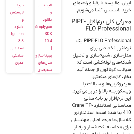
ایران، مقایسه با رقبا و راهنمای
خرید
لایسنس
خرید لایسنس آشنا می‌شویم.
لایسنس
و
و
دانلود
معرفی کلی نرم‌افزار PIPE-
دانلود
Simplygon
FLO Professional
Ignition
SDK
PIPE-FLO Professional یک
8.3 |
10.4
نرم‌افزار تخصصی برای
اسکادای
|
مدل‌سازی، شبیه‌سازی و تحلیل
صنعتی
بهینه‌سازی
شبکه‌های لوله‌کشی است که
مدرن
مدل‌های
سیالات گوناگون از جمله آب،
سه‌بعدی
بخار، گازهای صنعتی،
هیدروکربن‌ها و سیالات با
ویسکوزیته بالا را در بر می‌گیرد.
این نرم‌افزار بر پایه مبانی
محاسباتی استاندارد Crane TP-
410 بنا شده است؛ استانداردی
که سال‌ها مرجع اصلی مهندسان
برای محاسبه افت فشار و رفتار