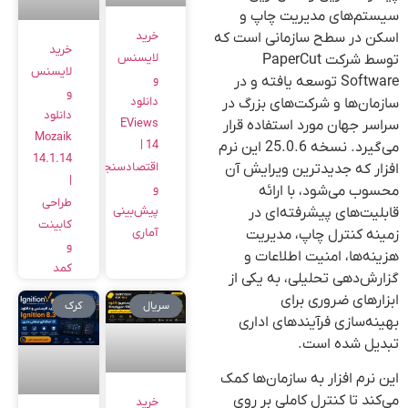
سیستم‌های مدیریت چاپ و
خرید
اسکن در سطح سازمانی است که
خرید
لایسنس
توسط شرکت PaperCut
لایسنس
و
Software توسعه یافته و در
و
دانلود
سازمان‌ها و شرکت‌های بزرگ در
دانلود
EViews
سراسر جهان مورد استفاده قرار
Mozaik
14 |
می‌گیرد. نسخه 25.0.6 این نرم
14.1.14
اقتصادسنجی
افزار که جدیدترین ویرایش آن
|
و
محسوب می‌شود، با ارائه
طراحی
پیش‌بینی
قابلیت‌های پیشرفته‌ای در
کابینت
آماری
زمینه کنترل چاپ، مدیریت
و
هزینه‌ها، امنیت اطلاعات و
کمد
گزارش‌دهی تحلیلی، به یکی از
ابزارهای ضروری برای
سریال
کرک
بهینه‌سازی فرآیندهای اداری
تبدیل شده است.
این نرم افزار به سازمان‌ها کمک
می‌کند تا کنترل کاملی بر روی
خرید