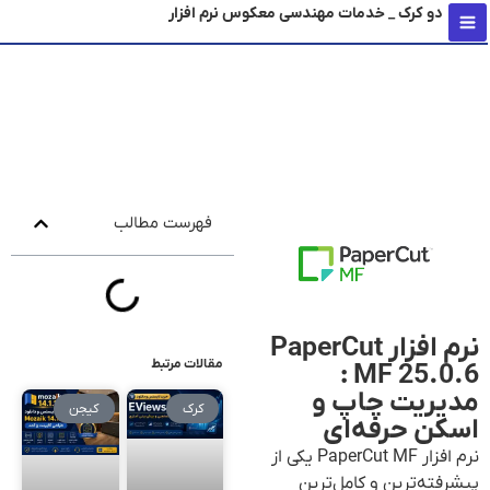
دو کرک _ خدمات مهندسی معکوس نرم افزار
محتو
فهرست مطالب
نرم افزار PaperCut
مقالات مرتبط
MF 25.0.6 :
مدیریت چاپ و
کرک
کیجن
اسکن حرفه‌ای
نرم افزار PaperCut MF یکی از
پیشرفته‌ترین و کامل‌ترین