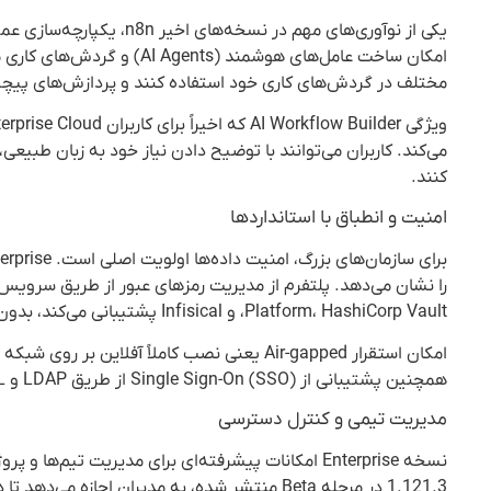
مختلف در گردش‌های کاری خود استفاده کنند و پردازش‌های پیچیده
می‌کند. کاربران می‌توانند با توضیح دادن نیاز خود به زبان طبی
کنند.
امنیت و انطباق با استانداردها
Platform، HashiCorp Vault، و Infisical پشتیبانی می‌کند، بدون اینکه نیاز باشد این اطلاعات حساس در خود n8n ذخیره شوند.
امکان استقرار Air-gapped یعنی نصب کاملاً آف
همچنین پشتیبانی از Single Sign-On (SSO) از طریق LDAP و SAML، مدیریت دسترسی کاربران را ساده‌تر می‌کند و امنیت را افزایش می‌دهد.
مدیریت تیمی و کنترل دسترسی
1.121.3 در مرحله Beta منتشر شده، به مدیران 