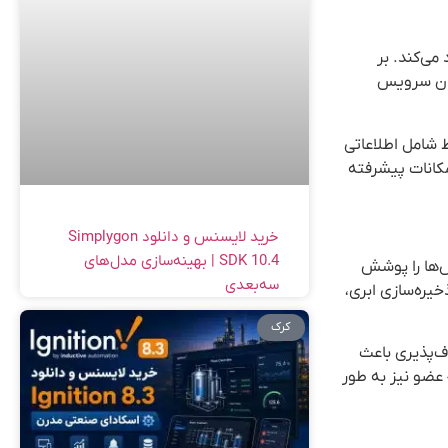
کار ایجاد می‌کند. بر
نوان سرویس
لایسنس n8n ارتباط برقرار کند. این ارتباط شامل اطلاعاتی
سترس است، اما فاقد امکانات پیشرفته
خرید لایسنس و دانلود Simplygon
SDK 10.4 | بهینه‌سازی مدل‌های
 از سرویس‌ها را پوشش
سه‌بعدی
سرویس‌های ذخیره‌سازی ابری،
کرک
انعطاف‌پذیری باعث
می‌شود که حتی برای سیستم‌های اختصاصی و قدیمی نیز بتوان راه‌حل‌های یکپارچه‌سازی طراحی کرد. جامعه فعال n8n با بیش از 45,000 عضو نیز به طور