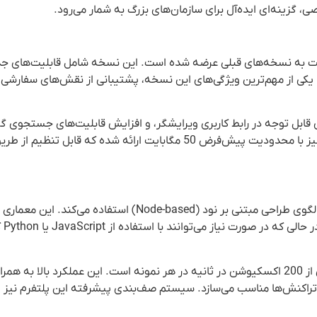
، گزینه‌ای ایده‌آل برای سازمان‌های بزرگ به شمار می‌رود.
بهبودهای قابل توجهی نسبت به نسخه‌های قبلی عرضه شده است. این نسخه شامل قابلیت‌ها
. یکی از مهم‌ترین ویژگی‌های این نسخه، پشتیبانی از نقش‌های سفارشی 
CS برای جداول داده، بهبودهای قابل توجه در رابط کاربری ویرایشگر، و افزایش قابلیت‌های جست
دیگر نوآوری‌های این نسخه هستند. سیستم مدیریت دیتا تیبل نیز با محدودیت پیش‌فرض 50 مگابایت ارائه شده ک
n8n Enterprise بر پایه معماری مدرن Node.js ساخته شده و از الگوی طراحی مبتنی بر نود (e-based
می‌دهد 
یکی از ویژگی‌های منحصر به فرد این نرم افزار، قابلیت اجرای بیش از 200 اکسکیوشن در ثانیه در هر نمونه است. این عملکرد 
ی تراکنش‌ها مناسب می‌سازد. سیستم صف‌بندی پیشرفته این پلتفرم نیز ام