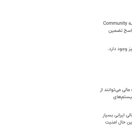
یکی از مزایای اصلی خرید لایسنس Enterprise، دسترسی به پشتیبانی اختصاصی با SLA (Service Level Agreement) است. برخلاف نسخه Community
شند و زمان پاسخ تضمین
زمینه اتوماسیون نیز وجود دارد.
 بهره‌مند شود. بانک‌ها و موسسات مالی می‌توانند از
سیستم‌های
لیت نصب کاملاً آفلاین (Air-gapped) n8n برای موسسات مالی ایرانی بسیار
عین حال امنیت