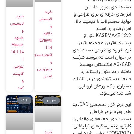
بسته‌بندی امروز، داشتن
خرید
ابزارهای حرفه‌ای برای طراحی و
خرید
لایسنس
تولید محصولات با کیفیت بالا،
لایسنس
و
امری ضروری است.
و
دانلود
KASEMAKE 12.2 یکی از
دانلود
EViews
پیشرفته‌ترین و محبوب‌ترین
Mozaik
14 |
نرم افزارهای طراحی بسته‌بندی
14.1.14
اقتصادسنجی
در جهان است که توسط شرکت
|
و
AG/CAD انگلستان توسعه
طراحی
پیش‌بینی
یافته و به عنوان استاندارد
کابینت
آماری
صنعت بسته‌بندی در بریتانیا و
و
بسیاری از کشورهای اروپایی
کمد
شناخته می‌شود.
سریال
کرک
این نرم افزار تخصصی CAD، به
طور ویژه برای طراحان
بسته‌بندی، جعبه‌های مقوایی،
کارتن، و نمایشگرهای تبلیغاتی
خرید
(POS/POP) طراحی شده است