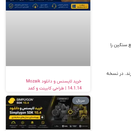
 صنایع سنگین را
رند. در نسخه
خرید لایسنس و دانلود Mozaik
14.1.14 | طراحی کابینت و کمد
سریال