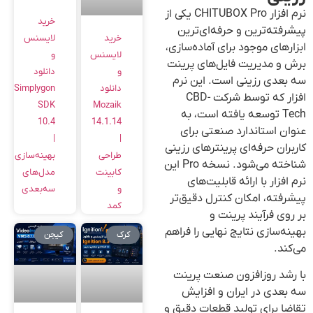
نرم افزار CHITUBOX Pro یکی از
خرید
پیشرفته‌ترین و حرفه‌ای‌ترین
خرید
لایسنس
ابزارهای موجود برای آماده‌سازی،
لایسنس
و
برش و مدیریت فایل‌های پرینت
و
دانلود
سه بعدی رزینی است. این نرم
دانلود
Simplygon
افزار که توسط شرکت CBD-
Mozaik
SDK
Tech توسعه یافته است، به
14.1.14
10.4
عنوان استاندارد صنعتی برای
|
|
کاربران حرفه‌ای پرینترهای رزینی
طراحی
بهینه‌سازی
شناخته می‌شود. نسخه Pro این
کابینت
مدل‌های
نرم افزار با ارائه قابلیت‌های
و
سه‌بعدی
پیشرفته، امکان کنترل دقیق‌تر
کمد
بر روی فرآیند پرینت و
بهینه‌سازی نتایج نهایی را فراهم
کرک
کیجن
می‌کند.
با رشد روزافزون صنعت پرینت
سه بعدی در ایران و افزایش
تقاضا برای تولید قطعات دقیق و