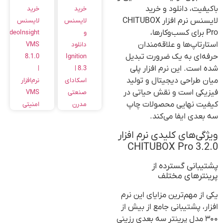
باکیفیت، دانلود و خرید
خرید
خرید
لایسنس نرم افزار CHITUBOX
لایسنس
لایسنس
Pro برای کسب‌وکارها،
و
VideoInsight
استارتاپ‌ها و علاقه‌مندان
دانلود
VMS
حرفه‌ای به یک ضرورت تبدیل
8.1.0
Ignition
شده است. این نرم افزار پلی
|
8.3 |
میان طراحی دیجیتال و تولید
اسکادای
نرم‌افزار
فیزیکی است و نقش حیاتی در
صنعتی
VMS
کیفیت نهایی محصولات چاپ
مدرن
امنیتی
سه بعدی ایفا می‌کند.
ویژگی‌های کلیدی نرم افزار
CHITUBOX Pro 3.2.0
پشتیبانی گسترده از
پرینترهای مختلف
یکی از مهم‌ترین مزایای این نرم
افزار، پشتیبانی جامع از بیش از
۳۰۰ مدل پرینتر سه بعدی رزینی