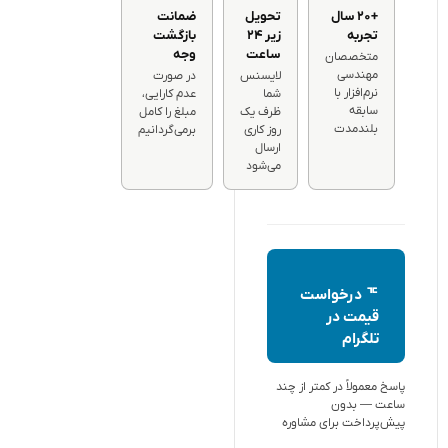
+۲۰ سال
تحویل
ضمانت
تجربه
زیر ۲۴
بازگشت
ساعت
وجه
متخصصان
مهندسی
لایسنس
در صورت
نرم‌افزار با
شما
عدم کارایی،
سابقه
ظرف یک
مبلغ را کامل
بلندمدت
روز کاری
برمی‌گردانیم
ارسال
می‌شود
ᅚ درخواست
قیمت در
تلگرام
پاسخ معمولاً در کمتر از چند
ساعت — بدون
پیش‌پرداخت برای مشاوره