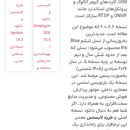
USB، کارت‌های کپچر آنالوگ و
خرید
لایسنس
پروتکل‌های استاندارد مانند
لایسنس
و
ONVIF و RTSP سازگار است.
و
دانلود
دانلود
Simplygon
نسخه ۶.۰.۸.۶ که موضوع این
Ignition
SDK
مقاله است، جدیدترین
8.3 |
10.4
به‌روزرسانی از نسل ششم Blue
اسکادای
|
Iris محسوب می‌شود؛ نسلی که
صنعتی
بهینه‌سازی
بعد از حدود شش سال و نیم
مدرن
مدل‌های
توسعه بر پایه نسخه ۵، در سال
سه‌بعدی
۲۰۲۶ میلادی (۱۴۰۵ شمسی)
به‌صورت رسمی عرضه شد. این
نسخه یک بازنویسی اساسی در
معماری داخلی، موتور پردازش
هوش مصنوعی، و مدیریت منابع
سخت‌افزاری به همراه دارد. اگر
شما هم به دنبال دانلود نسخه
اصلی و
خرید لایسنس
معتبر
این نرم‌افزار برای راه‌اندازی یک