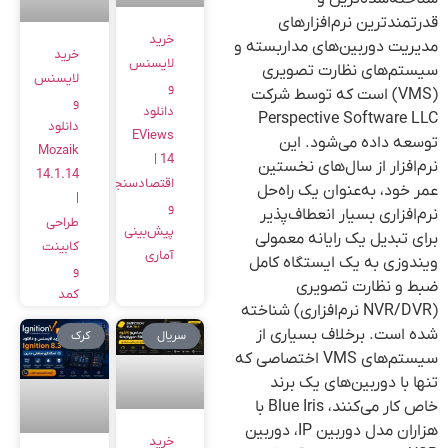
قدرتمندترین نرم‌افزارهای
خرید
مدیریت دوربین‌های مداربسته و
خرید
لایسنس
سیستم‌های نظارت تصویری
لایسنس
و
(VMS) است که توسط شرکت
و
دانلود
Perspective Software LLC
دانلود
EViews
توسعه داده می‌شود. این
Mozaik
14 |
نرم‌افزار از سال‌های نخستین
14.1.14
اقتصادسنجی
عمر خود، به‌عنوان یک راه‌حل
|
و
نرم‌افزاری بسیار انعطاف‌پذیر
طراحی
پیش‌بینی
برای تبدیل یک رایانه معمولی
کابینت
آماری
ویندوزی به یک ایستگاه کامل
و
ضبط و نظارت تصویری
کمد
(NVR/DVR نرم‌افزاری) شناخته
شده است. برخلاف بسیاری از
سریال
کرک
سیستم‌های VMS اختصاصی که
تنها با دوربین‌های یک برند
خاص کار می‌کنند، Blue Iris با
هزاران مدل دوربین IP، دوربین
خرید