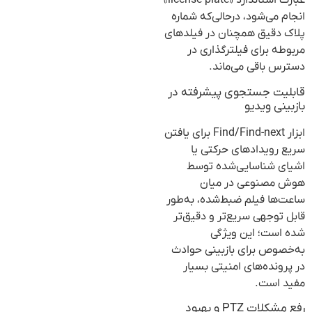
عبارت استاندارد «license-plate»
انجام می‌شود، درحالی‌که شماره
پلاک دقیق همچنان در فیلدهای
مربوطه برای فیلترگذاری در
دسترس باقی می‌ماند.
قابلیت جستجوی پیشرفته در
بازبینی ویدیو
ابزار Find/Find-next برای یافتن
سریع رویدادهای حرکتی یا
اشیای شناسایی‌شده توسط
هوش مصنوعی در میان
ساعت‌ها فیلم ضبط‌شده، به‌طور
قابل توجهی سریع‌تر و دقیق‌تر
شده است؛ این ویژگی
به‌خصوص برای بازبینی حوادث
در پرونده‌های امنیتی بسیار
مفید است.
رفع مشکلات PTZ و بهبود