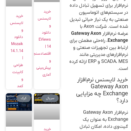
نرم‌افزار برای تسهیل تبادل داده
خرید
در سیستم‌های اتوماسیون
خرید
لایسنس
صنعتی به یک نیاز حیاتی تبدیل
لایسنس
و
شده است. شرکت Axon با
و
دانلود
عرضه نرم‌افزار
Gateway Axon
دانلود
EViews
Exchange
، راه‌حلی مطمئن برای
Mozaik
14 |
ارتباط بین تجهیزات صنعتی و
14.1.14
اقتصادسنجی
نرم‌افزارهای مدیریتی مانند
|
و
SCADA، MES و ERP ارائه کرده
طراحی
پیش‌بینی
است.
کابینت
آماری
خرید لایسنس نرم‌افزار
و
Gateway Axon
کمد
Exchange چه مزایایی
سریال
کرک
دارد؟
نرم‌افزار Gateway Axon
Exchange به عنوان یک
گیت‌وی داده، امکان تبادل
خرید