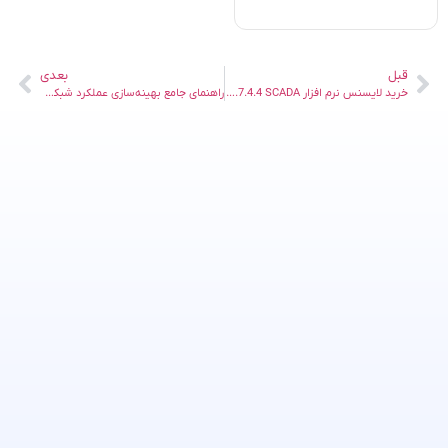
قبل
بعدی
خرید لایسنس نرم افزار Axon Builder 3.7.4.4 SCADA | طراحی سیستم‌های صنعتی
راهنمای جامع بهینه‌سازی عملکرد شبکه با ManageEngine: افزایش سرعت و پایداری