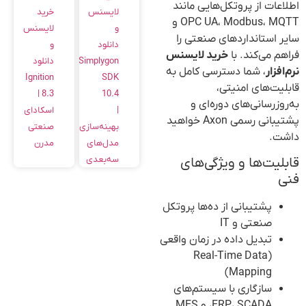
اطلاعات از پروتکل‌هایی مانند
خرید
لایسنس
OPC UA، Modbus، MQTT و
لایسنس
و
سایر استانداردهای صنعتی را
و
دانلود
فراهم می‌کند. با
خرید لایسنس
دانلود
Simplygon
نرم‌افزار
، شما دسترسی کامل به
Ignition
SDK
قابلیت‌های امنیتی،
8.3 |
10.4
به‌روزرسانی‌های دوره‌ای و
اسکادای
|
پشتیبانی رسمی Axon خواهید
صنعتی
بهینه‌سازی
داشت.
مدرن
مدل‌های
سه‌بعدی
قابلیت‌ها و ویژگی‌های
فنی
پشتیبانی از ده‌ها پروتکل
صنعتی و IT
تبدیل داده در زمان واقعی
(Real-Time Data
Mapping)
سازگاری با سیستم‌های
ERP، SCADA، و MES