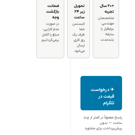
+۲۰ سال
تحویل
ضمانت
تجربه
زیر ۲۴
بازگشت
ساعت
وجه
متخصصان
مهندسی
لایسنس
در صورت
نرم‌افزار با
شما
عدم کارایی،
سابقه
ظرف یک
مبلغ را کامل
بلندمدت
روز کاری
برمی‌گردانیم
ارسال
می‌شود
✈ درخواست
قیمت در
تلگرام
پاسخ معمولاً در کمتر از چند
ساعت — بدون
پیش‌پرداخت برای مشاوره