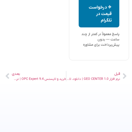
✈ درخواست
قیمت در
تلگرام
پاسخ معمولاً در کمتر از چند
ساعت — بدون
پیش‌پرداخت برای مشاوره
قبل
بعدی
نرم افزار GEO CENTER 1.0 | دانلود، لایسنس و امکانات کامل
خرید و لایسنس OPC Expert 9.4 | نرم افزار حرفه‌ای مانیتورینگ و عیب‌یابی OPC