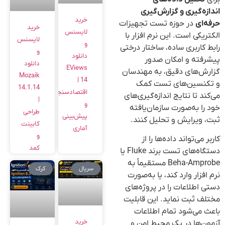
اندازه‌گیری و گزارش‌گیری
خرید
حرفه‌ای
در حوزه تست تجهیزات
خرید
لایسنس
الکتریکی است. این نرم افزار با
لایسنس
و
رابط کاربری ساده، ساختار درختی
و
دانلود
پیشرفته و امکان صدور
دانلود
EViews
گزارش‌های دقیق، به مهندسان
Mozaik
14 |
و تکنسین‌های تست کمک
14.1.14
اقتصادسنجی
می‌کند تا نتایج اندازه‌گیری‌های
|
و
خود را به‌صورت سازمان‌یافته
طراحی
پیش‌بینی
ثبت، ویرایش و تحلیل کنند.
کابینت
آماری
و
کاربر می‌تواند داده‌ها را از
کمد
دستگاه‌های تست برند Fluke یا
Beha-Amprobe مستقیماً به
سریال
کرک
نرم افزار وارد کند، یا به‌صورت
دستی اطلاعات را در پروژه‌های
مختلف ثبت نماید. این قابلیت
باعث می‌شود تمام اطلاعات
خرید
آزمون‌ها در یک محیط امن و