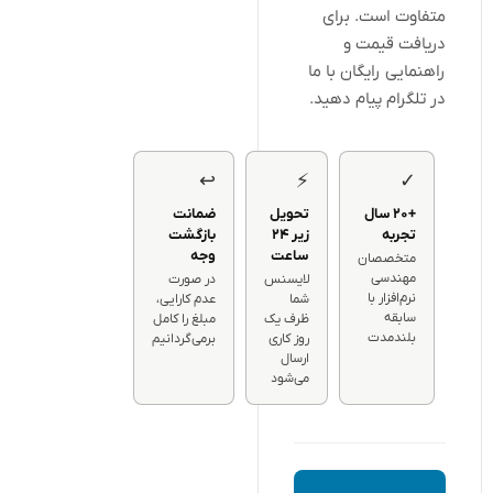
متفاوت است. برای
دریافت قیمت و
راهنمایی رایگان با ما
در تلگرام پیام دهید.
↩
⚡
✓
+۲۰ سال
تحویل
ضمانت
تجربه
زیر ۲۴
بازگشت
ساعت
وجه
متخصصان
مهندسی
لایسنس
در صورت
نرم‌افزار با
شما
عدم کارایی،
سابقه
ظرف یک
مبلغ را کامل
بلندمدت
روز کاری
برمی‌گردانیم
ارسال
می‌شود